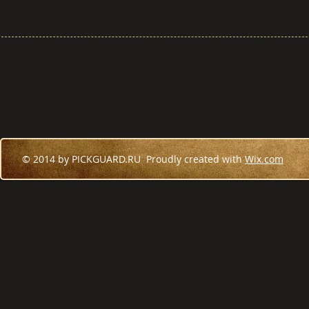
© 2014 by PICKGUARD.RU Proudly created with
Wix.com